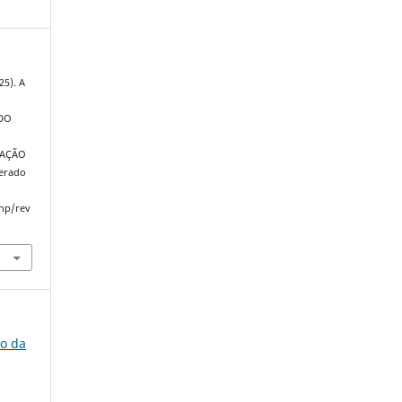
25). A
ADO
ZAÇÃO
perado
php/rev
to da