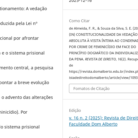
2025-12-16
stionamento: A vedação
Como Citar
oduzida pela Lei nº
de Almeida, F. R., & Souza da Silva, S. E. (20
(IN) CONSTITUCIONALIDADE DA VEDAÇÃO
cional por afrontar
ABSOLUTA À VISITA ÍNTIMA AO CONDEN
POR CRIME DE FEMINICÍDIO EM FACE DO
 e o sistema prisional
PRINCÍPIO DOGMÁTICO DA INDIVIDUALI
DA PENA.
REVISTA DE DIREITO
,
16
(2). Recu
de
mento central, a pesquisa
https://revista.domalberto.edu.br/index.
istadedireitodomalberto/article/view/1093
pontar a breve evolução
Fomatos de Citação
é o advento das alterações
Edição
inicídio). Por
v. 16 n. 2 (2025): Revista de Direi
Faculdade Dom Alberto
o sistema prisional