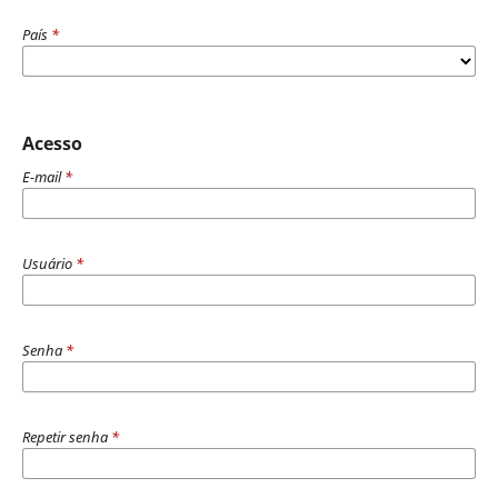
País
*
Acesso
E-mail
*
Usuário
*
Senha
*
Repetir senha
*