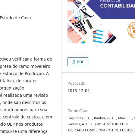
 Estudo de Caso
tivou verificar a forma de
PDF
mpresa do ramo moveleiro
 Esforço de Produção. A
itativa, de caráter
Publicado
a organização
2013-12-02
i realizada uma revisão
, onde são descritos os
ios norteadores para sua
Como Citar
 e controle de custos, e em
Fagundes, J. A. ., Rauber, G. A. ., Mior, L. ., 
odo UEP nos produtos
Santana, A. F. B. . (2013). MÉTODO UEP
APLICADO COMO CONTROLE DE CUSTOS 
tatou-se uma diferença