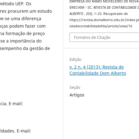
EMPRESA DO RAMO MOVELEIRO DE NOVA
 método UEP. Os
ERECHIM - SC.
REVISTA DE CONTABILIDADE
ores procurem um estudo
ALBERTO
,
2
(4), 1–23. Recuperado de
eve-se uma diferença
https://revista.domalberto.edu.br/index.
renças podem fazer com
istadecontabilidadefda/article/view/16
 na formação de preço
Fomatos de Citação
-se a importância do
esempenho da gestão de
Edição
v. 2 n. 4 (2013): Revista de
Contabilidade Dom Alberto
Seção
Artigos
ia. E-mail:
ldades. E-mail: