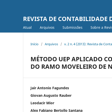
REVISTA DE CONTABILIDADE
Atual
Arquivos
Submissões
Sobre a Revi
Início
/
Arquivos
/
v. 2 n. 4 (2013): Revista de Con
MÉTODO UEP APLICADO CO
DO RAMO MOVELEIRO DE N
Jair Antonio Fagundes
Giovan Augusto Rauber
Leodacir Mior
Alex Fabiano Bertollo Santana