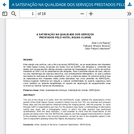
A SATISFAÇÃO NA QUALIDADE DOS SERVIÇOS PRESTADOS PELO HOTEL ÁGUAS CLARAS