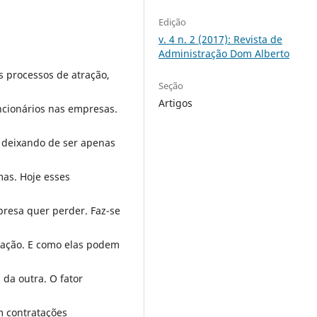
Edição
v. 4 n. 2 (2017): Revista de
Administração Dom Alberto
s processos de atração,
Seção
Artigos
ncionários nas empresas.
 deixando de ser apenas
mas. Hoje esses
presa quer perder. Faz-se
zação. E como elas podem
da outra. O fator
m contratações