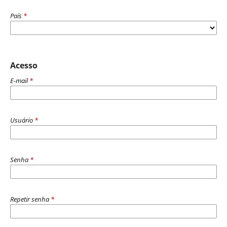
País
*
Acesso
E-mail
*
Usuário
*
Senha
*
Repetir senha
*