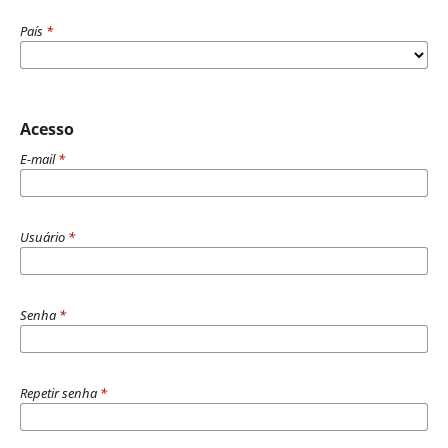
País
*
Acesso
E-mail
*
Usuário
*
Senha
*
Repetir senha
*